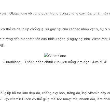
iết, Glutathione vô cùng quan trọng trong chống oxy hóa, phân hủy c
cơ thể và da, giúp chống lại sự gây hại của các tác nhân vật lý, sự ô 
ảnh hưởng đến sự phát triển của nhiều bệnh lý nguy hại như: Alzheimer
ờng…
Glutathione – Thành phần chính của viên uống làm đẹp Gluta MDP
i giúp hỗ trợ làm đẹp da, chống oxy hóa, trắng da, loại vitamin này c
Vì vậy vitamin C còn có thể giúp mái tóc mượt mà, nhanh dài, làm chân