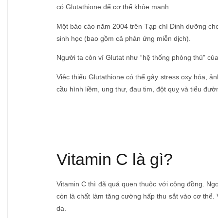
có Glutathione để cơ thể khỏe mạnh.
Một báo cáo năm 2004 trên Tạp chí Dinh dưỡng cho b
sinh học (bao gồm cả phản ứng miễn dịch).
Người ta còn ví Glutat như “hệ thống phòng thủ” của 
Việc thiếu Glutathione có thể gây stress oxy hóa, 
cầu hình liềm, ung thư, đau tim, đột quỵ và tiểu đư
Vitamin C là gì?
Vitamin C thì đã quá quen thuộc với cộng đồng. Ngoà
còn là chất làm tăng cường hấp thu sắt vào cơ thể. 
da.