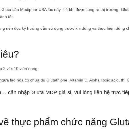
Gluta của Mediphar USA lúc này. Từ khi được tung ra thị trường, Glu
ành tốt.
ng nên đọc kỹ hướng dẫn sử dụng trước khi dùng và thực hiện đúng ch
iêu?
 2 vỉ x 10 viên nang.
ừa lão hóa có chứa đủ Glutathione ,Vitamin C, Alpha lipoic acid, thì
… cần nhập Gluta MDP giá sỉ, vui lòng liên hệ trực t
ơn về thực phẩm chức năng Gl