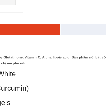
 Glutathione, Vitamin C, Alpha lipoic acid. Sản phẩm nổi bật v
 chị em phụ nữ.
White
Curcumin)
gels