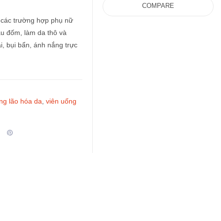
COMPARE
các trường hợp phụ nữ
âu đốm, làm da thô và
i, bụi bẩn, ánh nắng trực
ng lão hóa da
,
viên uống