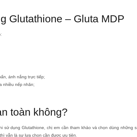
g Glutathione – Gluta MDP
:
bẩn, ánh nắng trực tiếp;
da nhiều nếp nhăn;
an toàn không?
hi sử dụng Glutathione, chị em cần tham khảo và chọn dùng những s
ì vẫn là sự lựa chọn cần được ưu tiên.