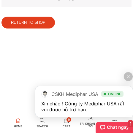
RETURN TO SHOP
CSKH Mediphar USA
ONLINE
Xin chào ! Công ty Mediphar USA rất 
0
1
TÀI KHOẢN CỦA
HOME
SEARCH
CART
TÔI
MORE