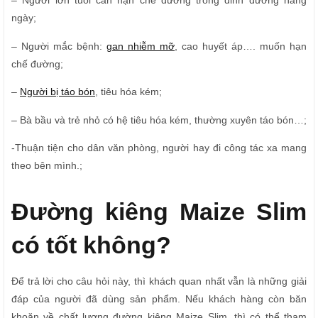
– Người lớn tuổi cần hạn chế đường trong dinh dưỡng hàng
ngày;
– Người mắc bệnh:
gan nhiễm mỡ
, cao huyết áp…. muốn hạn
chế đường;
–
Người bị táo bón
, tiêu hóa kém;
– Bà bầu và trẻ nhỏ có hệ tiêu hóa kém, thường xuyên táo bón…;
-Thuận tiện cho dân văn phòng, người hay đi công tác xa mang
theo bên mình.;
Đường kiêng Maize Slim
có tốt không?
Để trả lời cho câu hỏi này, thì khách quan nhất vẫn là những giải
đáp của người đã dùng sản phẩm. Nếu khách hàng còn băn
khoăn về chất lượng đường kiêng Maize Slim, thì có thể tham