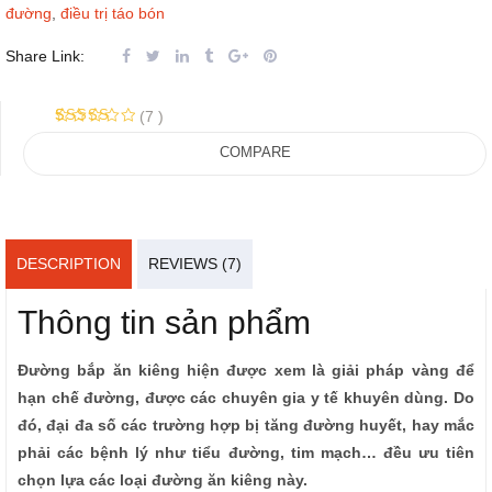
đường
,
điều trị táo bón
Share Link:
(
7
)
Rated
7
5.00
out of 5
COMPARE
based on
customer
ratings
DESCRIPTION
REVIEWS (7)
Thông tin sản phẩm
Đường bắp ăn kiêng hiện được xem là giải pháp vàng để
hạn chế đường, được các chuyên gia y tế khuyên dùng. Do
đó, đại đa số các trường hợp bị tăng đường huyết, hay mắc
phải các bệnh lý như tiểu đường, tim mạch… đều ưu tiên
chọn lựa các loại đường ăn kiêng này.